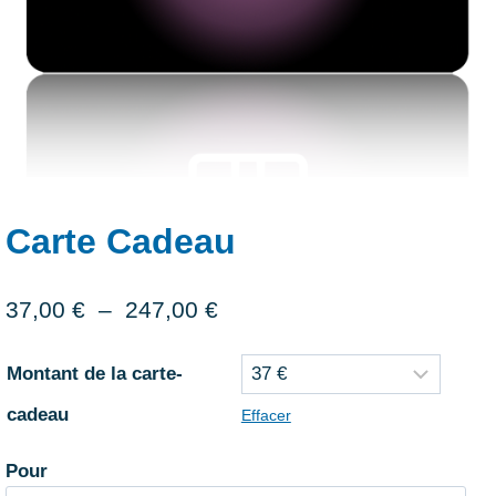
Carte Cadeau
Plage
37,00
€
–
247,00
€
de
Montant de la carte-
prix :
cadeau
Effacer
37,00 €
à
Pour