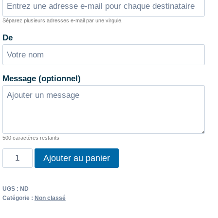
247,00 €
Séparez plusieurs adresses e-mail par une virgule.
De
Message (optionnel)
500
caractères restants
quantité
Ajouter au panier
de
Carte
UGS :
ND
Cadeau
Catégorie :
Non classé